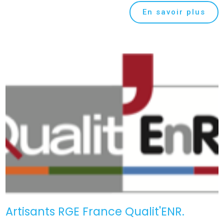
En savoir plus
Artisants RGE France Qualit'ENR.