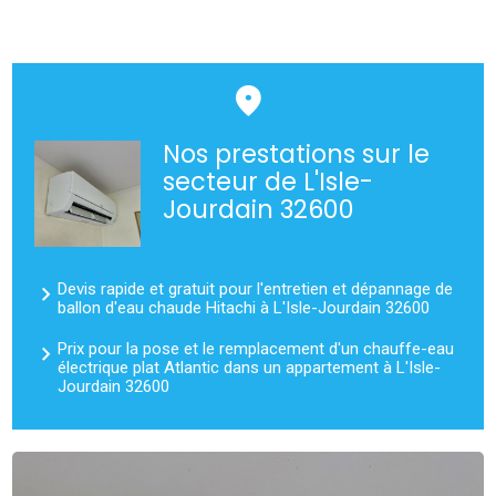
Nos prestations sur le
secteur de L'Isle-
Jourdain 32600
Devis rapide et gratuit pour l'entretien et dépannage de
ballon d'eau chaude Hitachi à L'Isle-Jourdain 32600
Prix pour la pose et le remplacement d'un chauffe-eau
électrique plat Atlantic dans un appartement à L'Isle-
Jourdain 32600