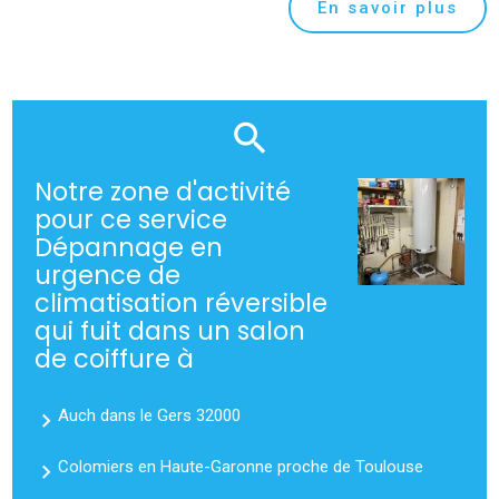
En savoir plus
Notre zone d'activité
pour ce service
Dépannage en
urgence de
climatisation réversible
qui fuit dans un salon
de coiffure à
Auch dans le Gers 32000
Colomiers en Haute-Garonne proche de Toulouse