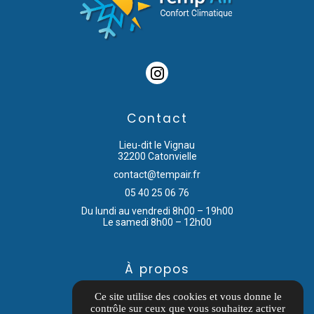
Contact
Lieu-dit le Vignau
32200 Catonvielle
contact@tempair.fr
05 40 25 06 76
Du lundi au vendredi 8h00 – 19h00
Le samedi 8h00 – 12h00
À propos
Informations complémentaires
Ce site utilise des cookies et vous donne le
contrôle sur ceux que vous souhaitez activer