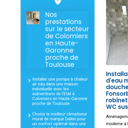
Nos
prestations
sur le secteur
de Colomiers
en Haute-
Garonne
proche de
Toulouse
Install
Installer une pompe à chaleur
d'eau 
air eau dans une maison
douche 
individuelle avec les
Fonsorb
subventions de l'Etat à
Colomiers en Haute-Garonne
robinet
proche de Toulouse
WC su
Choisir le meilleur climatiseur
Aménagemen
mural de marque Daikin pour
un confort optimal dans une
moderne à 