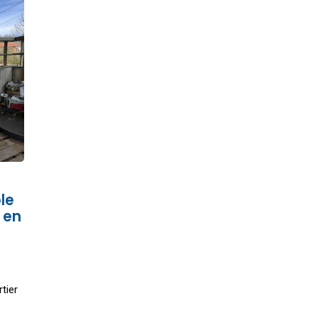
le
 en
tier