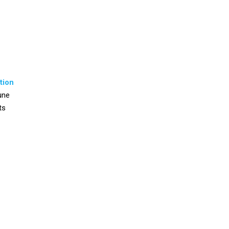
tion
une
ts