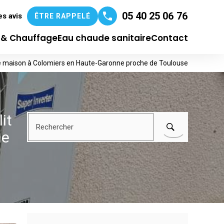
05 40 25 06 76
es avis
ÊTRE RAPPELÉ
n & Chauffage
Eau chaude sanitaire
Contact
grande maison à Colomiers en Haute-Garonne proche de Toulouse
it
Rechercher
he