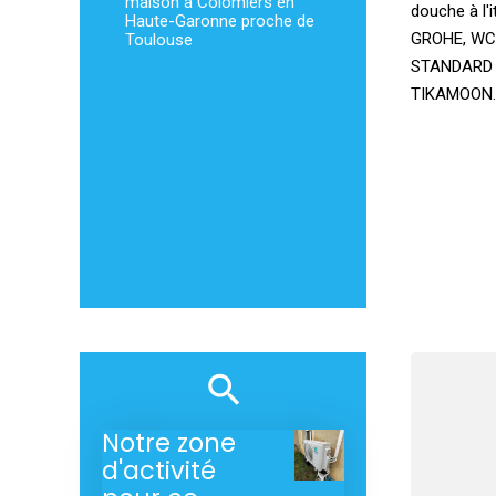
maison à Colomiers en
douche à l'i
Haute-Garonne proche de
GROHE, WC
Toulouse
STANDARD 
TIKAMOON. 
Notre zone
d'activité