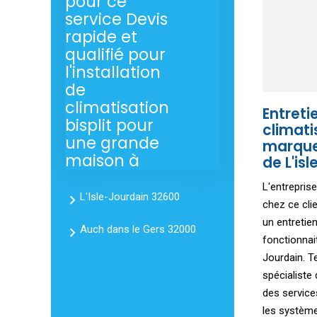
pour ce
service Devis
rapide et
qualifié pour
l'installation
de
climatisation
Entreti
bisplit pour
climati
une grande
marque
maison à
de L'is
L'entrepris
L'Isle-Jourdain 32600
chez ce cli
un entretien
Auch dans le Gers 32000
fonctionnait
Jourdain. T
spécialiste 
des service
les systèmes