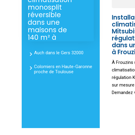
monosplit
réversible
Install
dans une
climati
maisons de
Mitsubi
140 m² à
régula
dans u
à Frouz
Auch dans le Gers 32000
À Frouzins (
Colomiers en Haute-Garonne
climatisati
proche de Toulouse
régulation 
sur mesure
Demandez vo