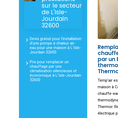
sur le secteur
de L'Isle-
Jourdain
32600
Devis gratuit pour l'installation
d'une pompe à chaleur air-
Rempla
eau pour une maison à L'Isle-
chauff
Jourdain 32600
par un 
Prix pour remplacer un
therm
chauffage par une
Thermo
climatisation silencieuse et
économique à L'Isle-Jourdain
32600
Temp’air es
maison à C
chauffe-eau
thermodyna
Thermor. R
électrique p