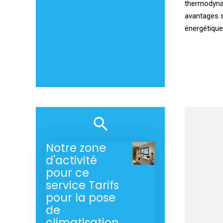
thermodyna
avantages si
énergétique 
Notre zone
d'activité
pour ce
service Tarifs
pour la pose
de
climatisation