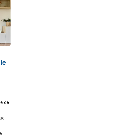
le
ne de
que
e