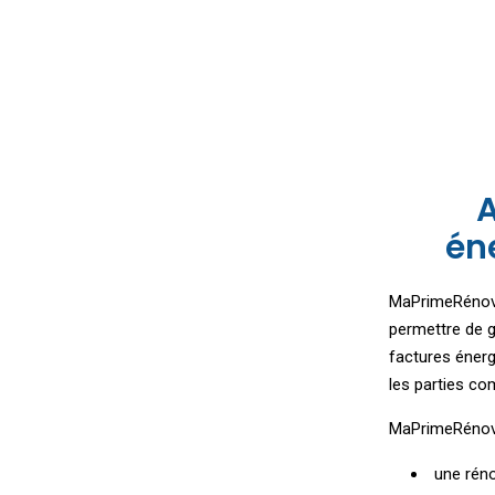
A
én
MaPrimeRénov' 
permettre de g
factures éner
les parties co
MaPrimeRénov'
une réno