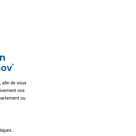
on
ov'
 afin de vous
ativement vos
ppartement ou
iques ;