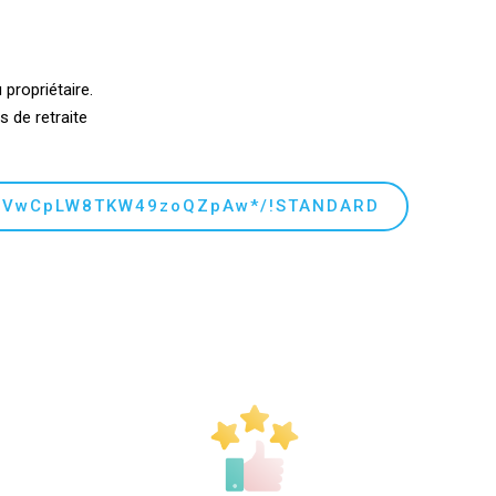
propriétaire.
s de retraite
BPNVwCpLW8TKW49zoQZpAw*/!STANDARD